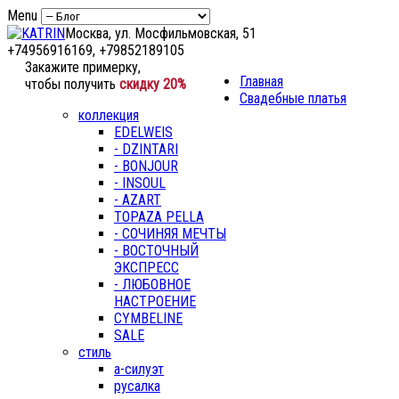
Menu
Москва, ул. Мосфильмовская, 51
+74956916169, +79852189105
Закажите примерку,
Главная
чтобы получить
скидку 20%
Свадебные платья
коллекция
EDELWEIS
- DZINTARI
- BONJOUR
- INSOUL
- AZART
TOPAZA PELLA
- СОЧИНЯЯ МЕЧТЫ
- ВОСТОЧНЫЙ
ЭКСПРЕСС
- ЛЮБОВНОЕ
НАСТРОЕНИЕ
CYMBELINE
SALE
стиль
а-силуэт
русалка