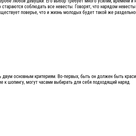
робе любой девушки. Его выбор требует много усилий, времени и не
ую стараются соблюдать все невесты. Говорят, что нарядом невесты
уществует поверье, что и жизнь молодых будет такой же раздельно
двум основным критериям. Во-первых, быть он должен быть краси
е к шопингу, могут часами выбирать для себя подходящий наряд.