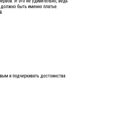
рвов. И это не удивительно, ведь
 должно быть именно платье.
й.
вым и подчеркивать достоинства