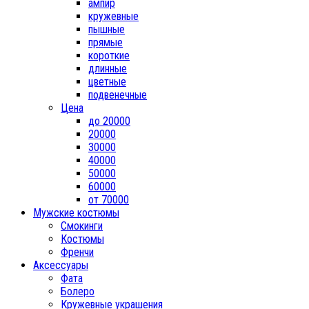
ампир
кружевные
пышные
прямые
короткие
длинные
цветные
подвенечные
Цена
до 20000
20000
30000
40000
50000
60000
от 70000
Мужские костюмы
Смокинги
Костюмы
Френчи
Аксессуары
Фата
Болеро
Кружевные украшения