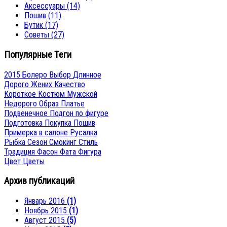
Аксессуары
(14)
Пошив
(11)
Бутик
(17)
Советы
(27)
Популярные Теги
2015
Болеро
Выбор
Длинное
Дорого
Жених
Качество
Короткое
Костюм
Мужской
Недорого
Образ
Платье
Подвенечное
Подгон по фигуре
Подготовка
Покупка
Пошив
Примерка в салоне
Русалка
Рыбка
Сезон
Смокинг
Стиль
Традиция
Фасон
Фата
Фигура
Цвет
Цветы
Архив публикаций
Январь 2016
(1)
Ноябрь 2015
(1)
Август 2015
(5)