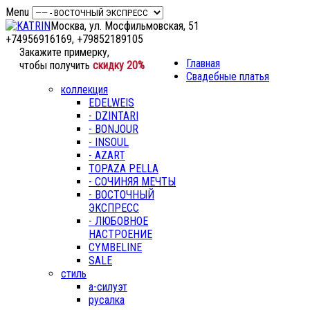
Menu
Москва, ул. Мосфильмовская, 51
+74956916169, +79852189105
Закажите примерку,
Главная
чтобы получить
скидку 20%
Свадебные платья
коллекция
EDELWEIS
- DZINTARI
- BONJOUR
- INSOUL
- AZART
TOPAZA PELLA
- СОЧИНЯЯ МЕЧТЫ
- ВОСТОЧНЫЙ
ЭКСПРЕСС
- ЛЮБОВНОЕ
НАСТРОЕНИЕ
CYMBELINE
SALE
стиль
а-силуэт
русалка