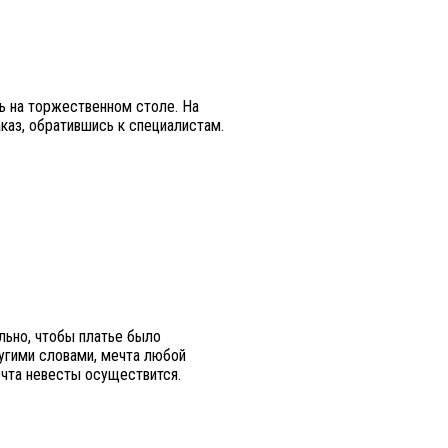
ть на торжественном столе. На
аказ, обратившись к специалистам.
ьно, чтобы платье было
угими словами, мечта любой
ечта невесты осуществится.