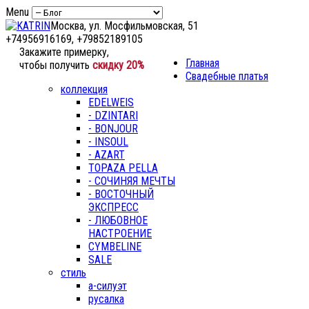
Menu
Москва, ул. Мосфильмовская, 51
+74956916169, +79852189105
Закажите примерку,
Главная
чтобы получить
скидку 20%
Свадебные платья
коллекция
EDELWEIS
- DZINTARI
- BONJOUR
- INSOUL
- AZART
TOPAZA PELLA
- СОЧИНЯЯ МЕЧТЫ
- ВОСТОЧНЫЙ
ЭКСПРЕСС
- ЛЮБОВНОЕ
НАСТРОЕНИЕ
CYMBELINE
SALE
стиль
а-силуэт
русалка