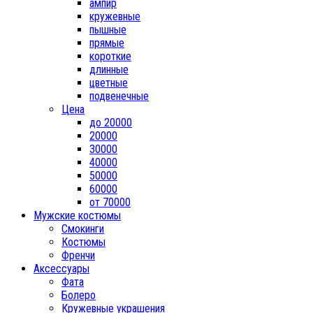
ампир
кружевные
пышные
прямые
короткие
длинные
цветные
подвенечные
Цена
до 20000
20000
30000
40000
50000
60000
от 70000
Мужские костюмы
Смокинги
Костюмы
Френчи
Аксессуары
Фата
Болеро
Кружевные украшения