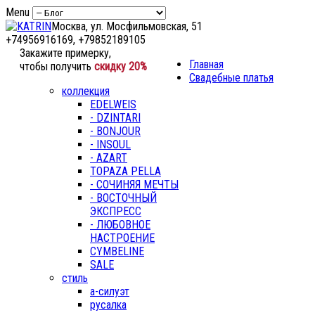
Menu
Москва, ул. Мосфильмовская, 51
+74956916169, +79852189105
Закажите примерку,
Главная
чтобы получить
скидку 20%
Свадебные платья
коллекция
EDELWEIS
- DZINTARI
- BONJOUR
- INSOUL
- AZART
TOPAZA PELLA
- СОЧИНЯЯ МЕЧТЫ
- ВОСТОЧНЫЙ
ЭКСПРЕСС
- ЛЮБОВНОЕ
НАСТРОЕНИЕ
CYMBELINE
SALE
стиль
а-силуэт
русалка