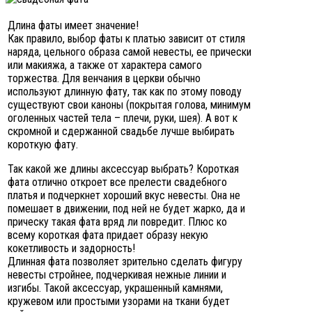
Длина фаты имеет значение!
Как правило, выбор фаты к платью зависит от стиля
наряда, цельного образа самой невесты, ее прически
или макияжа, а также от характера самого
торжества. Для венчания в церкви обычно
используют длинную фату, так как по этому поводу
существуют свои каноны (покрытая голова, минимум
оголенных частей тела – плечи, руки, шея). А вот к
скромной и сдержанной свадьбе лучше выбирать
короткую фату.
Так какой же длины аксессуар выбрать? Короткая
фата отлично откроет все прелести свадебного
платья и подчеркнет хороший вкус невесты. Она не
помешает в движении, под ней не будет жарко, да и
прическу такая фата вряд ли повредит. Плюс ко
всему короткая фата придает образу некую
кокетливость и задорность!
Длинная фата позволяет зрительно сделать фигуру
невесты стройнее, подчеркивая нежные линии и
изгибы. Такой аксессуар, украшенный камнями,
кружевом или простыми узорами на ткани будет