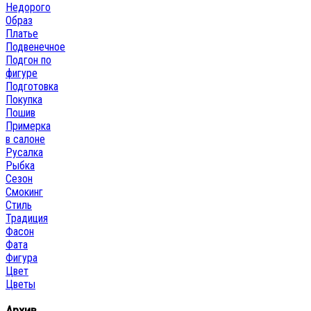
Недорого
Образ
Платье
Подвенечное
Подгон по
фигуре
Подготовка
Покупка
Пошив
Примерка
в салоне
Русалка
Рыбка
Сезон
Смокинг
Стиль
Традиция
Фасон
Фата
Фигура
Цвет
Цветы