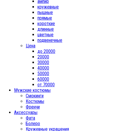
ампир
кружевные
пышные
прямые
короткие
длинные
цветные
подвенечные
Цена
до 20000
20000
30000
40000
50000
60000
от 70000
Мужские костюмы
Смокинги
Костюмы
Френчи
Аксессуары
Фата
Болеро
Кружевные украшения