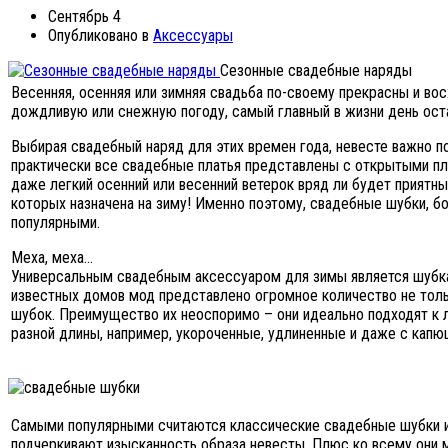
Сентябрь 4
Опубликовано в
Аксессуары
Сезонные свадебные наряды
Весенняя, осенняя или зимняя свадьба по-своему прекрасны и вос
дождливую или снежную погоду, самый главный в жизни день ост
Выбирая свадебный наряд для этих времен года, невесте важно п
практически все свадебные платья представлены с открытыми пл
даже легкий осенний или весенний ветерок вряд ли будет приятны
которых назначена на зиму! Именно поэтому, свадебные шубки, бо
популярными.
Меха, меха...
Универсальным свадебным аксессуаром для зимы является шубка
известных домов мод представлено огромное количество не толь
шубок. Преимущество их неоспоримо – они идеально подходят к 
разной длины, например, укороченные, удлиненные и даже с кап
Самыми популярными считаются классические свадебные шубки из 
подчеркивают изысканность образа невесты. Плюс ко всему они м