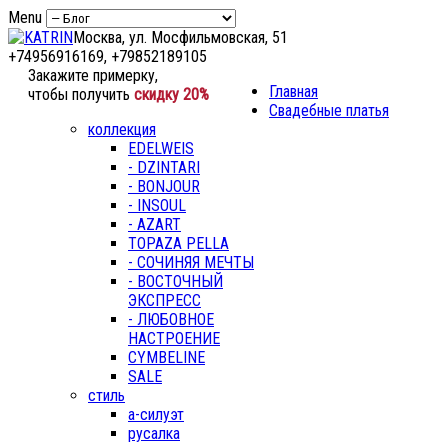
Menu
Москва, ул. Мосфильмовская, 51
+74956916169, +79852189105
Закажите примерку,
Главная
чтобы получить
скидку 20%
Свадебные платья
коллекция
EDELWEIS
- DZINTARI
- BONJOUR
- INSOUL
- AZART
TOPAZA PELLA
- СОЧИНЯЯ МЕЧТЫ
- ВОСТОЧНЫЙ
ЭКСПРЕСС
- ЛЮБОВНОЕ
НАСТРОЕНИЕ
CYMBELINE
SALE
стиль
а-силуэт
русалка