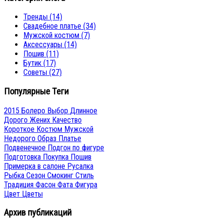
Тренды
(14)
Свадебное платье
(34)
Мужской костюм
(7)
Аксессуары
(14)
Пошив
(11)
Бутик
(17)
Советы
(27)
Популярные Теги
2015
Болеро
Выбор
Длинное
Дорого
Жених
Качество
Короткое
Костюм
Мужской
Недорого
Образ
Платье
Подвенечное
Подгон по фигуре
Подготовка
Покупка
Пошив
Примерка в салоне
Русалка
Рыбка
Сезон
Смокинг
Стиль
Традиция
Фасон
Фата
Фигура
Цвет
Цветы
Архив публикаций