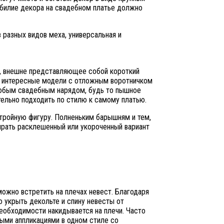
обилие декора на свадебном платье должно
з разных видов меха, универсальная и
о, внешне представляющее собой короткий
ть интересные модели с отложным воротничком
любым свадебным нарядом, будь то пышное
тельно подходить по стилю к самому платью.
тройную фигуру. Полненьким барышням и тем,
ирать расклешенный или укороченный вариант
можно встретить на плечах невест. Благодаря
о укрыть декольте и спину невесты от
необходимости накидывается на плечи. Часто
ыми аппликациями в одном стиле со