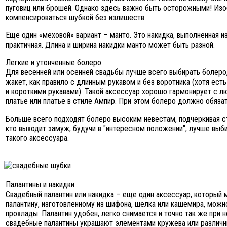
пуговиц или брошей. Однако здесь важно быть осторожными! Из
компенсироваться шубкой без излишеств.
Еще один «меховой» вариант – манто. Это накидка, выполненная и
практичная. Длина и ширина накидки манто может быть разной.
Легкие и утонченные болеро.
Для весенней или осенней свадьбы лучше всего выбирать болер
жакет, как правило с длинным рукавом и без воротника (хотя ес
и короткими рукавами). Такой аксессуар хорошо гармонирует с 
платье или платье в стиле Ампир. При этом болеро должно обяза
Больше всего подходят болеро высоким невестам, подчеркивая с
кто выходит замуж, будучи в "интересном положении", лучше выб
такого аксессуара.
Палантины и накидки.
Свадебный палантин или накидка – еще один аксессуар, который 
палантину, изготовленному из шифона, шелка или кашемира, можн
прохлады. Палантин удобен, легко снимается и точно так же при 
свадебные палантины украшают элементами кружева или различн