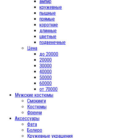
ампир
кружевные
пышные
прямые
короткие
длинные
цветные
подвенечные
Цена
до 20000
20000
30000
40000
50000
60000
от 70000
Мужские костюмы
Смокинги
Костюмы
Френчи
Аксессуары
Фата
Болеро
Кружевные украшения