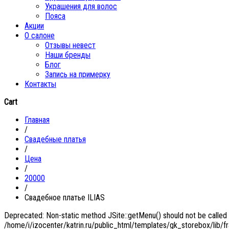
Украшения для волос
Пояса
Акции
О салоне
Отзывы невест
Наши бренды
Блог
Запись на примерку
Контакты
Cart
Главная
/
Свадебные платья
/
Цена
/
20000
/
Свадебное платье ILIAS
Deprecated: Non-static method JSite::getMenu() should not be called s
/home/i/izocenter/katrin.ru/public_html/templates/gk_storebox/lib/f