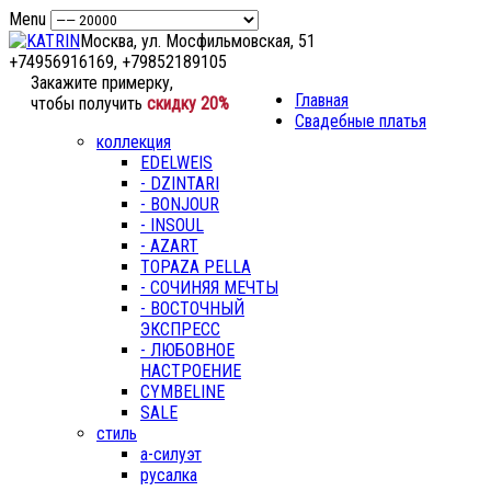
Menu
Москва, ул. Мосфильмовская, 51
+74956916169, +79852189105
Закажите примерку,
Главная
чтобы получить
скидку 20%
Свадебные платья
коллекция
EDELWEIS
- DZINTARI
- BONJOUR
- INSOUL
- AZART
TOPAZA PELLA
- СОЧИНЯЯ МЕЧТЫ
- ВОСТОЧНЫЙ
ЭКСПРЕСС
- ЛЮБОВНОЕ
НАСТРОЕНИЕ
CYMBELINE
SALE
стиль
а-силуэт
русалка