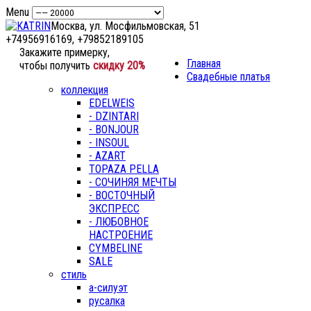
Menu
Москва, ул. Мосфильмовская, 51
+74956916169, +79852189105
Закажите примерку,
Главная
чтобы получить
скидку 20%
Свадебные платья
коллекция
EDELWEIS
- DZINTARI
- BONJOUR
- INSOUL
- AZART
TOPAZA PELLA
- СОЧИНЯЯ МЕЧТЫ
- ВОСТОЧНЫЙ
ЭКСПРЕСС
- ЛЮБОВНОЕ
НАСТРОЕНИЕ
CYMBELINE
SALE
стиль
а-силуэт
русалка