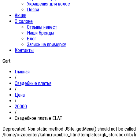
Украшения для волос
Пояса
Акции
О салоне
Отзывы невест
Наши бренды
Блог
Запись на примерку
Контакты
Cart
Главная
/
Свадебные платья
/
Цена
/
20000
/
Свадебное платье ELAT
Deprecated: Non-static method JSite::getMenu() should not be called s
/home/i/izocenter/katrin.ru/public_html/templates/gk_storebox/lib/f