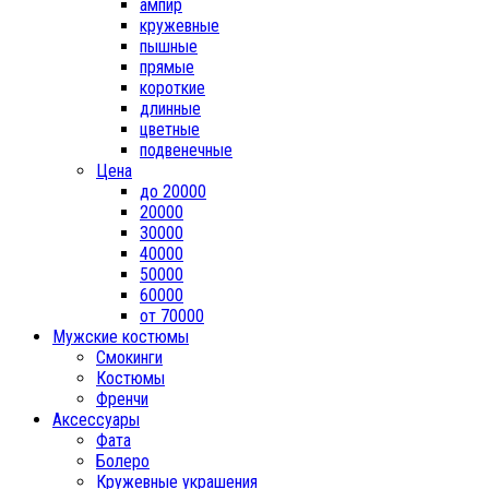
ампир
кружевные
пышные
прямые
короткие
длинные
цветные
подвенечные
Цена
до 20000
20000
30000
40000
50000
60000
от 70000
Мужские костюмы
Смокинги
Костюмы
Френчи
Аксессуары
Фата
Болеро
Кружевные украшения