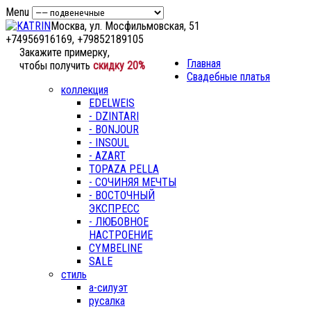
Menu
Москва, ул. Мосфильмовская, 51
+74956916169, +79852189105
Закажите примерку,
Главная
чтобы получить
скидку 20%
Свадебные платья
коллекция
EDELWEIS
- DZINTARI
- BONJOUR
- INSOUL
- AZART
TOPAZA PELLA
- СОЧИНЯЯ МЕЧТЫ
- ВОСТОЧНЫЙ
ЭКСПРЕСС
- ЛЮБОВНОЕ
НАСТРОЕНИЕ
CYMBELINE
SALE
стиль
а-силуэт
русалка