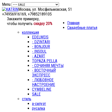
Menu
Москва, ул. Мосфильмовская, 51
+74956916169, +79852189105
Закажите примерку,
Главная
чтобы получить
скидку 20%
Свадебные платья
коллекция
EDELWEIS
- DZINTARI
- BONJOUR
- INSOUL
- AZART
TOPAZA PELLA
- СОЧИНЯЯ МЕЧТЫ
- ВОСТОЧНЫЙ
ЭКСПРЕСС
- ЛЮБОВНОЕ
НАСТРОЕНИЕ
CYMBELINE
SALE
стиль
а-силуэт
русалка