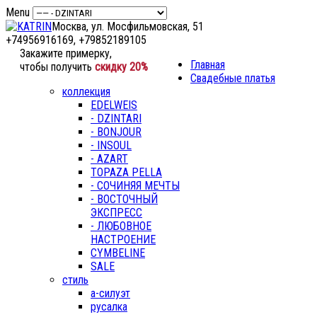
Menu
Москва, ул. Мосфильмовская, 51
+74956916169, +79852189105
Закажите примерку,
Главная
чтобы получить
скидку 20%
Свадебные платья
коллекция
EDELWEIS
- DZINTARI
- BONJOUR
- INSOUL
- AZART
TOPAZA PELLA
- СОЧИНЯЯ МЕЧТЫ
- ВОСТОЧНЫЙ
ЭКСПРЕСС
- ЛЮБОВНОЕ
НАСТРОЕНИЕ
CYMBELINE
SALE
стиль
а-силуэт
русалка