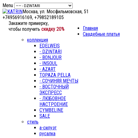
Menu
Москва, ул. Мосфильмовская, 51
+74956916169, +79852189105
Закажите примерку,
Главная
чтобы получить
скидку 20%
Свадебные платья
коллекция
EDELWEIS
- DZINTARI
- BONJOUR
- INSOUL
- AZART
TOPAZA PELLA
- СОЧИНЯЯ МЕЧТЫ
- ВОСТОЧНЫЙ
ЭКСПРЕСС
- ЛЮБОВНОЕ
НАСТРОЕНИЕ
CYMBELINE
SALE
стиль
а-силуэт
русалка