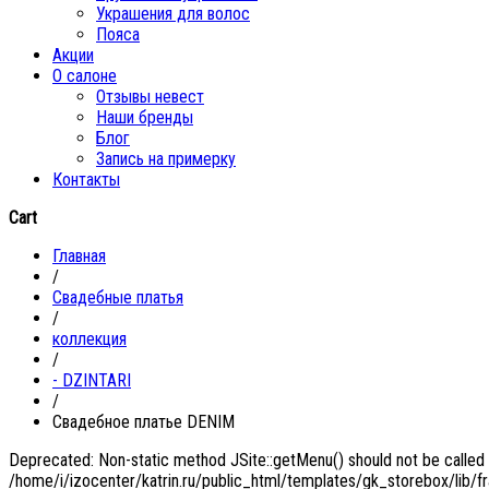
Украшения для волос
Пояса
Акции
О салоне
Отзывы невест
Наши бренды
Блог
Запись на примерку
Контакты
Cart
Главная
/
Свадебные платья
/
коллекция
/
- DZINTARI
/
Свадебное платье DENIM
Deprecated: Non-static method JSite::getMenu() should not be called s
/home/i/izocenter/katrin.ru/public_html/templates/gk_storebox/lib/f