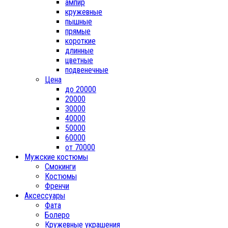
ампир
кружевные
пышные
прямые
короткие
длинные
цветные
подвенечные
Цена
до 20000
20000
30000
40000
50000
60000
от 70000
Мужские костюмы
Смокинги
Костюмы
Френчи
Аксессуары
Фата
Болеро
Кружевные украшения